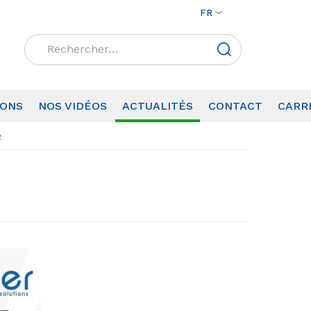
FR
Rechercher :
IONS
NOS VIDÉOS
ACTUALITÉS
CONTACT
CARR
R