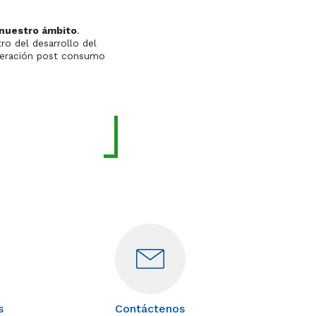
 nuestro ámbito
.
esarrollo del
uperación post consumo
s
Contáctenos