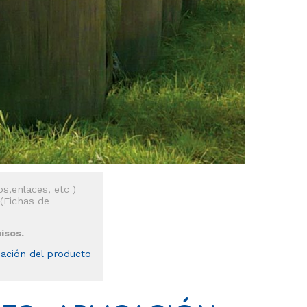
s,enlaces, etc )
 (Fichas de
isos.
mación del producto