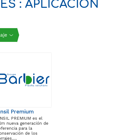
S : APLICACIÓN
laje
nsil Premium
NSIL PREMIUM es el
ilm nueva generación de
eferencia para la
onservación de los
orrajes….