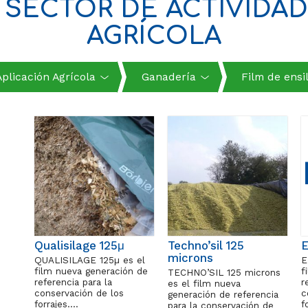
SECTOR DE ACTIVIDADE
AGRÍCOLA
Aplicación Agrícola
Ganadería
Film de ensi
Qualisilage 125μ
Techno’sil 125
E
microns
QUALISILAGE 125µ es el
E
film nueva generación de
f
TECHNO’SIL 125 microns
referencia para la
r
es el film nueva
conservación de los
c
generación de referencia
forrajes….
f
para la conservación de