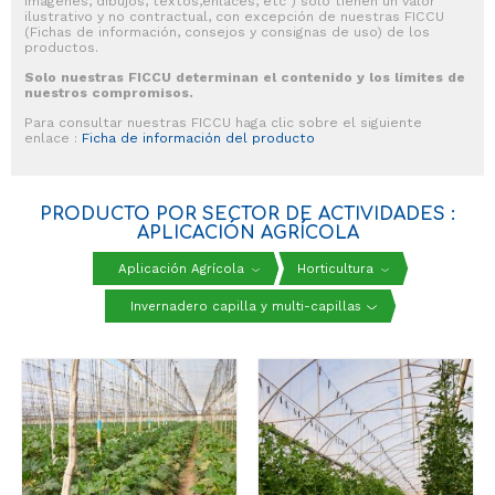
imágenes, dibujos, textos,enlaces, etc ) solo tienen un valor
ilustrativo y no contractual, con excepción de nuestras FICCU
(Fichas de información, consejos y consignas de uso) de los
productos.
Solo nuestras FICCU determinan el contenido y los límites de
nuestros compromisos.
Para consultar nuestras FICCU haga clic sobre el siguiente
enlace :
Ficha de información del producto
PRODUCTO POR SECTOR DE ACTIVIDADES :
APLICACIÓN AGRÍCOLA
Aplicación Agrícola
Horticultura
Invernadero capilla y multi-capillas