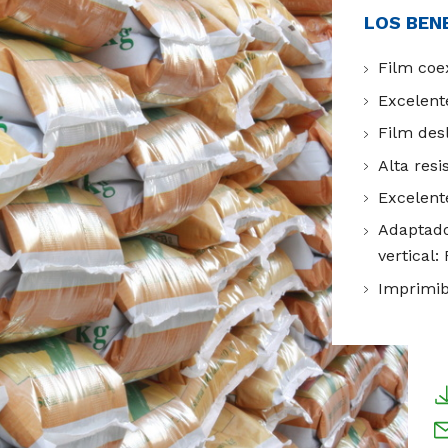
LOS BEN
Film coe
Excelent
Film des
Alta res
Excelent
Adaptado
vertical:
Imprimib