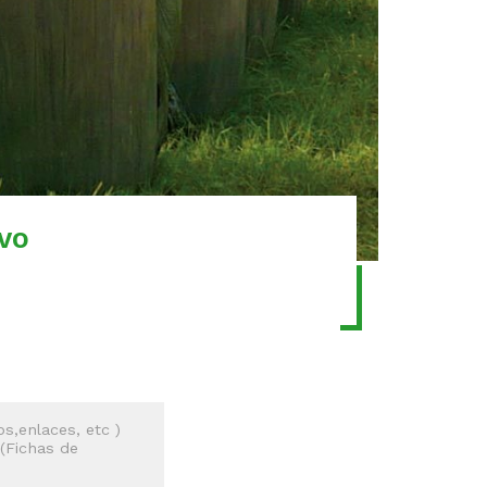
IVO
s,enlaces, etc )
 (Fichas de