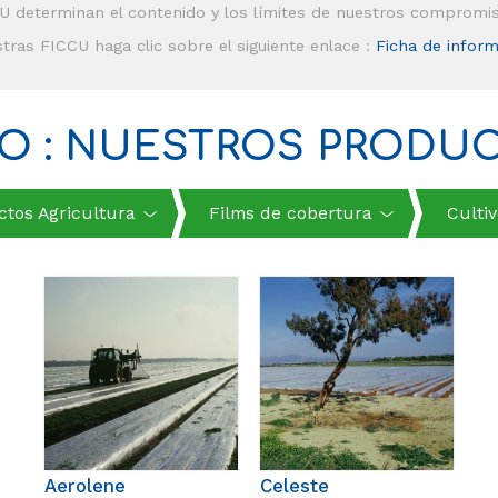
U determinan el contenido y los límites de nuestros compromi
tras FICCU haga clic sobre el siguiente enlace :
Ficha de infor
O : NUESTROS PRODU
tos Agricultura
Films de cobertura
Cultiv
Aerolene
Celeste