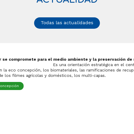
Todas las actualidades
r se compromete para el medio ambiente y la preservación de
entación estratégica en el centro del d
n la eco concepción, los biomateriales, las ramificaciones de rec
 de los filmes agrícolas y domésticos, los multi-capas.
concepción