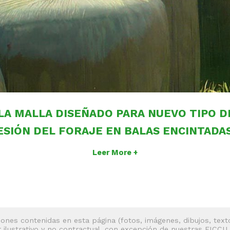
 LA MALLA DISEÑADO PARA NUEVO TIPO D
SIÓN DEL FORAJE EN BALAS ENCINTADAS
Leer More +
ones contenidas en esta página (fotos, imágenes, dibujos, texto
r ilustrativo y no contractual, con excepción de nuestras FICCU