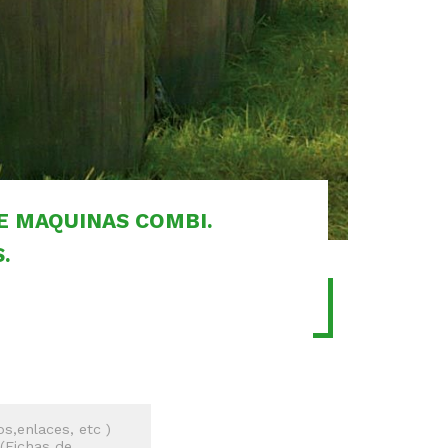
E MAQUINAS COMBI.
.
s,enlaces, etc )
 (Fichas de