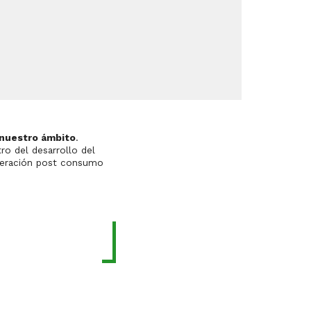
 nuestro ámbito
.
esarrollo del
uperación post consumo