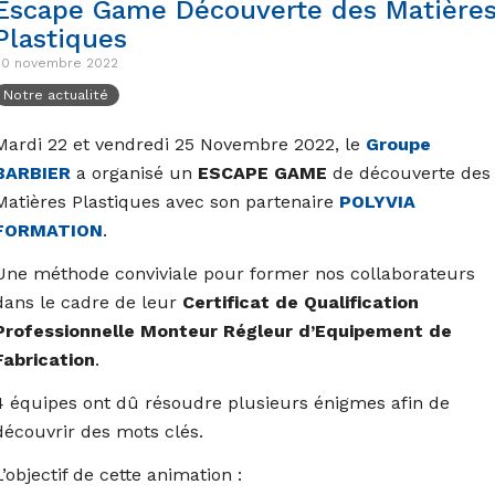
Escape Game Découverte des Matière
Plastiques
30 novembre 2022
Notre actualité
Mardi 22 et vendredi 25 Novembre 2022, le
Groupe
BARBIER
a organisé un
ESCAPE GAME
de découverte des
Matières Plastiques avec son partenaire
POLYVIA
FORMATION
.
Une méthode conviviale pour former nos collaborateurs
dans le cadre de leur
Certificat de Qualification
Professionnelle Monteur Régleur d’Equipement de
Fabrication
.
4 équipes ont dû résoudre plusieurs énigmes afin de
découvrir des mots clés.
L’objectif de cette animation :