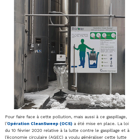
Pour faire face à cette pollution, mais aussi à ce gaspillage,
l’
Opération CleanSweep (OCS)
a été mise en place. La loi
du 10 février 2020 relative à la lutte contre le gaspillage et à
l’économie circulaire (AGEC) a voulu généraliser cette lutte