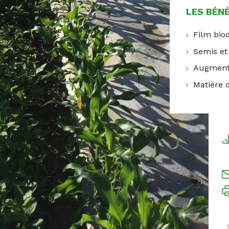
LES BÉN
Film bio
Semis et
Augmenta
Matière d