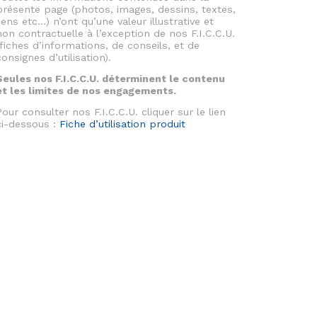
présente page (photos, images, dessins, textes,
liens etc…) n’ont qu’une valeur illustrative et
non contractuelle à l’exception de nos F.I.C.C.U.
(fiches d’informations, de conseils, et de
consignes d’utilisation).
Seules nos F.I.C.C.U. déterminent le contenu
et les limites de nos engagements.
Pour consulter nos F.I.C.C.U. cliquer sur le lien
ci-dessous :
Fiche d’utilisation produit