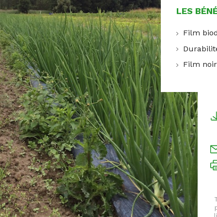
LES BÉN
Film bio
Durabilit
Film noi