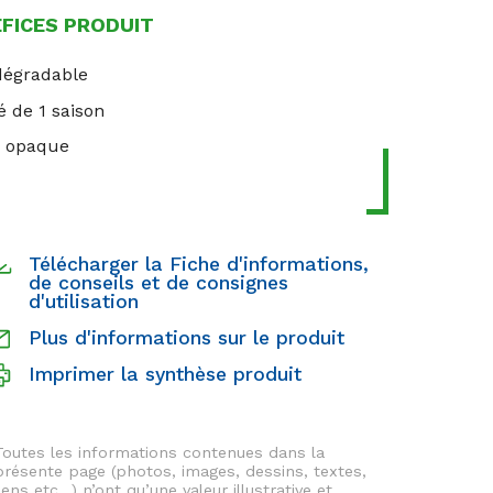
ÉFICES PRODUIT
dégradable
é de 1 saison
r opaque
Télécharger la Fiche d'informations,
de conseils et de consignes
d'utilisation
Plus d'informations sur le produit
Imprimer la synthèse produit
Toutes les informations contenues dans la
présente page (photos, images, dessins, textes,
liens etc…) n’ont qu’une valeur illustrative et