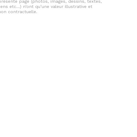
présente page (photos, images, dessins, textes,
liens etc…) n’ont qu’une valeur illustrative et
non contractuelle.