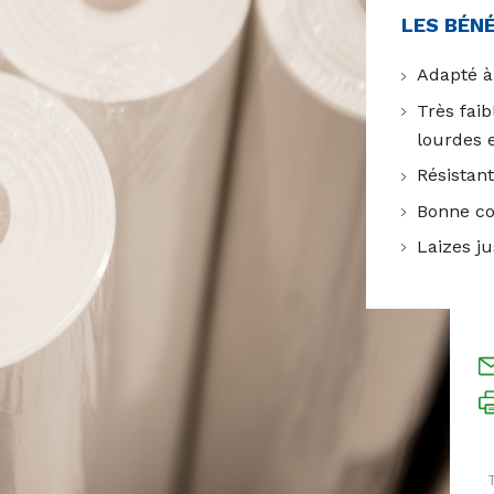
LES BÉN
Adapté à
Très fai
lourdes e
Résistan
Bonne co
Laizes j