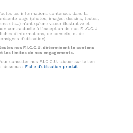
Toutes les informations contenues dans la
présente page (photos, images, dessins, textes,
liens etc…) n’ont qu’une valeur illustrative et
non contractuelle à l’exception de nos F.I.C.C.U.
(fiches d’informations, de conseils, et de
consignes d’utilisation).
Seules nos F.I.C.C.U. déterminent le contenu
et les limites de nos engagements.
Pour consulter nos F.I.C.C.U. cliquer sur le lien
ci-dessous :
Fiche d’utilisation produit