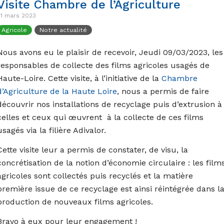
Visite Chambre de l’Agriculture
1 mars 2023
Agricole
Notre actualité
Nous avons eu le plaisir de recevoir, Jeudi 09/03/2023, les
responsables de collecte des films agricoles usagés de
Haute-Loire. Cette visite, à l’initiative de la
Chambre
d’Agriculture de la Haute Loire
, nous a permis de faire
découvrir nos installations de recyclage puis d’extrusion à
celles et ceux qui œuvrent à la collecte de ces films
usagés via la filière Adivalor.
Cette visite leur a permis de constater, de visu, la
concrétisation de la notion d’économie circulaire : les film
agricoles sont collectés puis recyclés et la matière
première issue de ce recyclage est ainsi réintégrée dans l
production de nouveaux films agricoles.
Bravo à eux pour leur engagement !