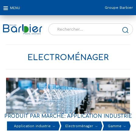
Groupe Barbier
Rechercher :
ELECTROMÉNAGER
PRODUIT PAR MARCHÉ: APPLICATION INDUSTRIE
Application industrie
Electroménager
Gamme