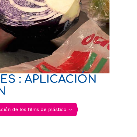
S : APLICACIÓN
N
ción de los films de plástico