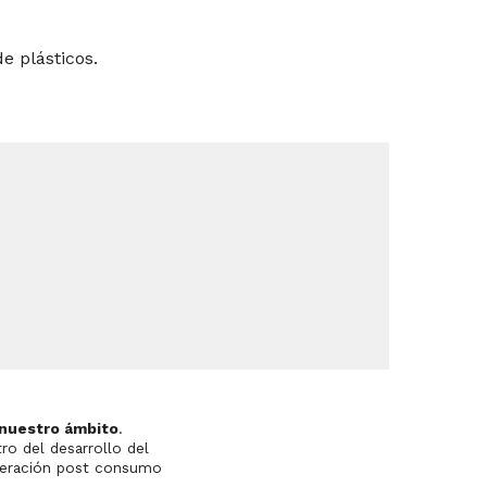
e plásticos.
 nuestro ámbito
.
esarrollo del
uperación post consumo