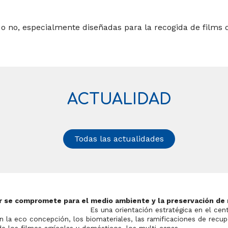
 no, especialmente diseñadas para la recogida de films d
ACTUALIDAD
Todas las actualidades
r se compromete para el medio ambiente y la preservación de
entación estratégica en el centro del d
n la eco concepción, los biomateriales, las ramificaciones de rec
 de los filmes agrícolas y domésticos, los multi-capas.