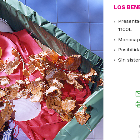
LOS BEN
Presenta
1100L
Monocapa
Posibili
Sin sist