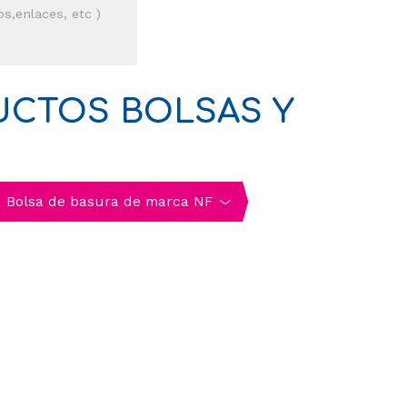
s,enlaces, etc )
UCTOS BOLSAS Y
Bolsa de basura de marca NF