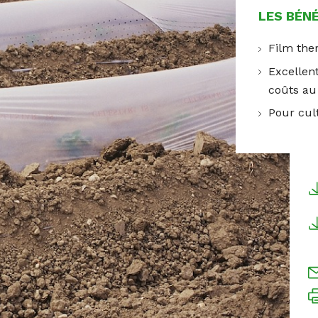
LES BÉN
Film the
Excellen
coûts a
Pour cul