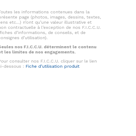
Toutes les informations contenues dans la
présente page (photos, images, dessins, textes,
liens etc…) n’ont qu’une valeur illustrative et
non contractuelle à l’exception de nos F.I.C.C.U.
(fiches d’informations, de conseils, et de
consignes d’utilisation).
Seules nos F.I.C.C.U. déterminent le contenu
et les limites de nos engagements.
Pour consulter nos F.I.C.C.U. cliquer sur le lien
ci-dessous :
Fiche d’utilisation produit