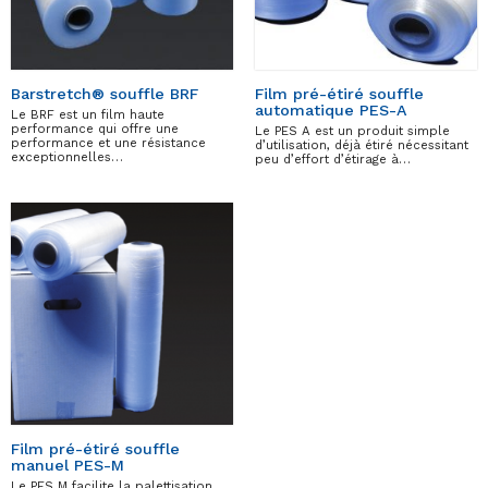
Barstretch® souffle BRF
Film pré-étiré souffle
automatique PES-A
Le BRF est un film haute
performance qui offre une
Le PES A est un produit simple
performance et une résistance
d’utilisation, déjà étiré nécessitant
exceptionnelles…
peu d’effort d’étirage à…
Film pré-étiré souffle
manuel PES-M
Le PES M facilite la palettisation