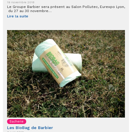
19 novembre 2018
Le Groupe Barbier sera présent au Salon Pollutec, Eurexpo Lyon,
du 27 au 30 novembre…
Lire la suite
Sacherie
Les BioBag de Barbier