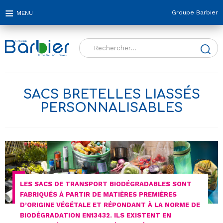
Groupe Barbier
Rechercher :
SACS BRETELLES LIASSÉS
PERSONNALISABLES
LES SACS DE TRANSPORT BIODÉGRADABLES SONT
FABRIQUÉS À PARTIR DE MATIÈRES PREMIÈRES
D’ORIGINE VÉGÉTALE ET RÉPONDANT À LA NORME DE
BIODÉGRADATION EN13432. ILS EXISTENT EN