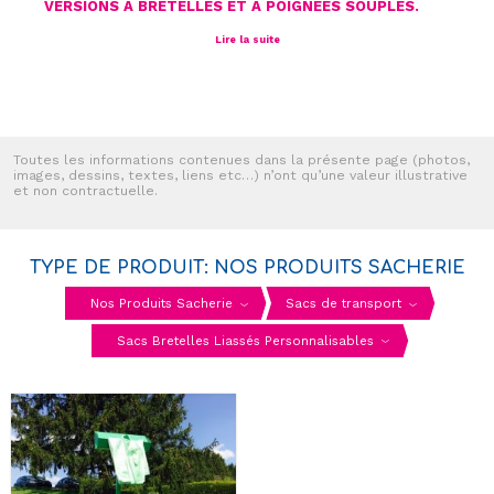
VERSIONS À BRETELLES ET À POIGNÉES SOUPLES.
Lire la suite
Toutes les informations contenues dans la présente page (photos,
images, dessins, textes, liens etc…) n’ont qu’une valeur illustrative
et non contractuelle.
TYPE DE PRODUIT: NOS PRODUITS SACHERIE
Nos Produits Sacherie
Sacs de transport
Sacs Bretelles Liassés Personnalisables