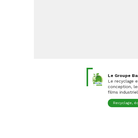
Le Groupe Bar
Le recyclage e
conception, le
films industrie
Recyclage, é