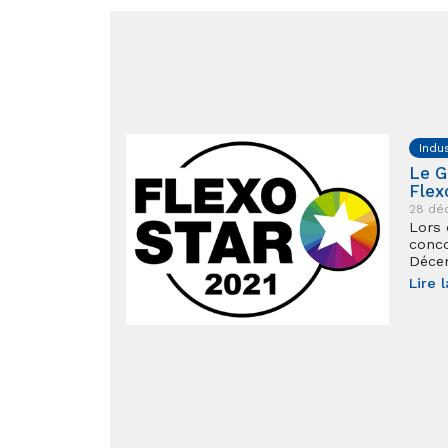
Indu
Le G
Flex
28 dé
Lors 
conco
Déce
Lire l