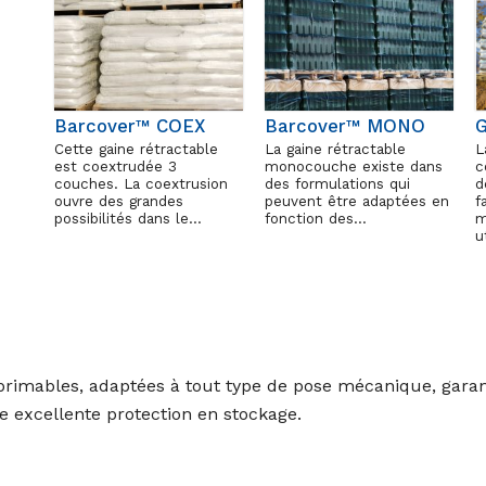
Barcover™ COEX
Barcover™ MONO
G
Cette gaine rétractable
La gaine rétractable
L
est coextrudée 3
monocouche existe dans
c
couches. La coextrusion
des formulations qui
d
ouvre des grandes
peuvent être adaptées en
f
possibilités dans le…
fonction des…
m
u
imables, adaptées à tout type de pose mécanique, garanti
e excellente protection en stockage.