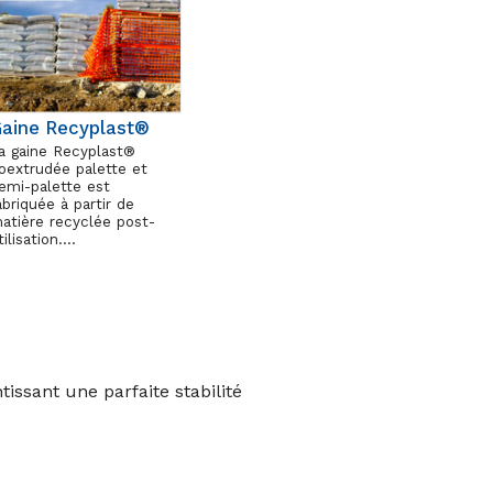
aine Recyplast®
a gaine Recyplast®
oextrudée palette et
emi-palette est
abriquée à partir de
atière recyclée post-
tilisation….
ssant une parfaite stabilité