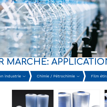
R MARCHÉ: APPLICATIO
on industrie
Chimie / Pétrochimie
Film étir