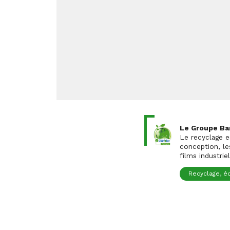
Le Groupe Bar
Le recyclage e
conception, le
films industrie
Recyclage, é