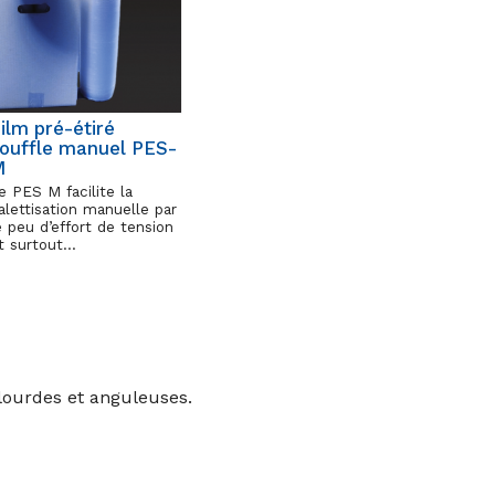
ilm pré-étiré
ouffle manuel PES-
M
e PES M facilite la
alettisation manuelle par
e peu d’effort de tension
t surtout…
lourdes et anguleuses.