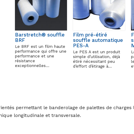
Barstretch® souffle
Film pré-étiré
F
BRF
souffle automatique
s
PES-A
Le BRF est un film haute
performance qui offre une
Le PES A est un produit
L
performance et une
simple d’utilisation, déjà
p
résistance
étiré nécessitant peu
l
exceptionnelles…
d’effort d’étirage à…
e
ientés permettant le banderolage de palettes de charges 
ique longitudinale et transversale.