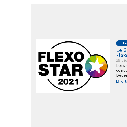
Indu
Le G
Flex
28 dé
Lors 
conco
Déce
Lire l