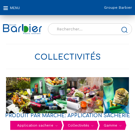
Groupe Barbier
Rechercher :
COLLECTIVITÉS
PRODUIT PAR MARCHÉ: APPLICATION SACHERIE
Application sacherie
Collectivités
Gamme