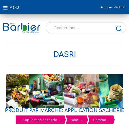
Groupe Barbier
Rechercher :
DASRI
PRODUIT PAR MARCHÉ: APPLICATION SACHERIE
Application sacherie
Dasri
Gamme