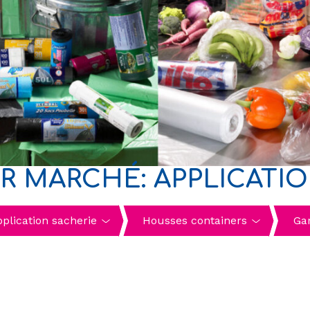
R MARCHÉ: APPLICATI
plication sacherie
Housses containers
Ga