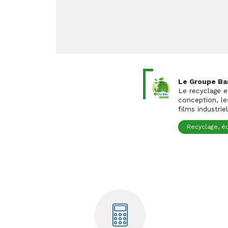
Le Groupe Bar
Le recyclage e
conception, le
films industrie
Recyclage, é