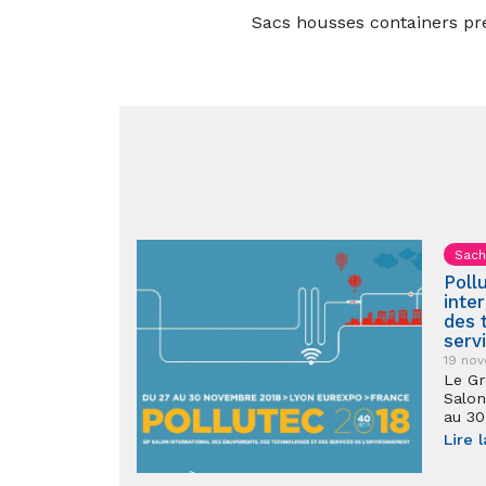
Sacs housses containers pré
Sach
Poll
inte
des 
serv
19 no
Le Gr
Salon
au 3
Lire l