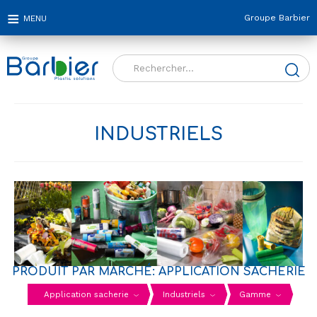
Groupe Barbier
Rechercher :
INDUSTRIELS
PRODUIT PAR MARCHÉ: APPLICATION SACHERIE
Application sacherie
Industriels
Gamme