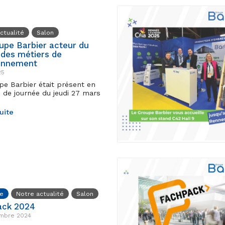
ctualité
Salon
upe Barbier acteur du
des métiers de
ronnement
25
pe Barbier était présent en
n de journée du jeudi 27 mars
suite
ie
Notre actualité
Salon
ack 2024
mbre 2024