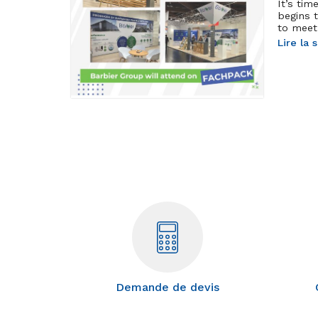
It’s tim
begins 
to meet
Lire la 
Demande de devis