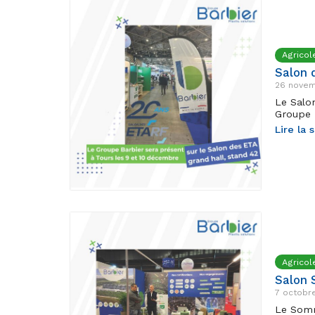
Agricol
Salon 
26 novem
Le Salo
Groupe 
Lire la 
Agricol
Salon 
7 octobr
Le Somm