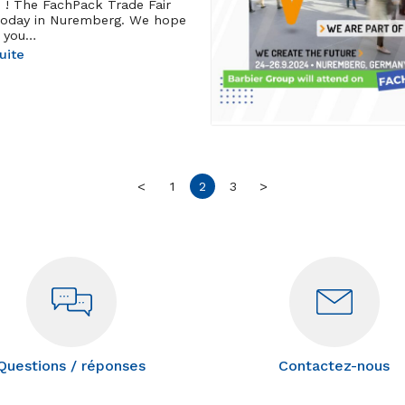
e ! The FachPack Trade Fair
today in Nuremberg. We hope
 you…
suite
<
1
2
3
>
Questions / réponses
Contactez-nous