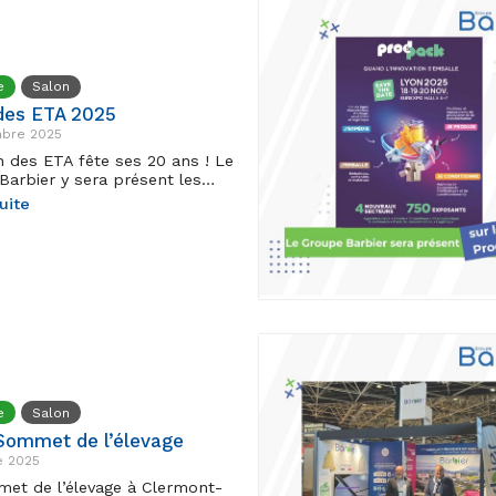
e
Salon
des ETA 2025
bre 2025
n des ETA fête ses 20 ans ! Le
Barbier y sera présent les…
suite
e
Salon
Sommet de l’élevage
e 2025
et de l’élevage à Clermont-