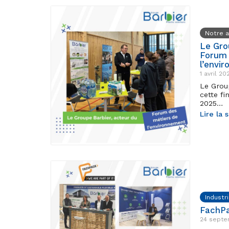
Notre a
Le Gro
Forum 
l’envi
1 avril 20
Le Grou
cette fi
2025…
Lire la 
Industr
FachP
24 septe