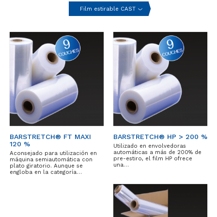
Film estirable CAST
BARSTRETCH® FT MAXI
BARSTRETCH® HP > 200 %
120 %
Utilizado en envolvedoras
automáticas a más de 200% de
Aconsejado para utilización en
pre-estiro, el film HP ofrece
máquina semiautomática con
una…
plato giratorio. Aunque se
engloba en la categoría…