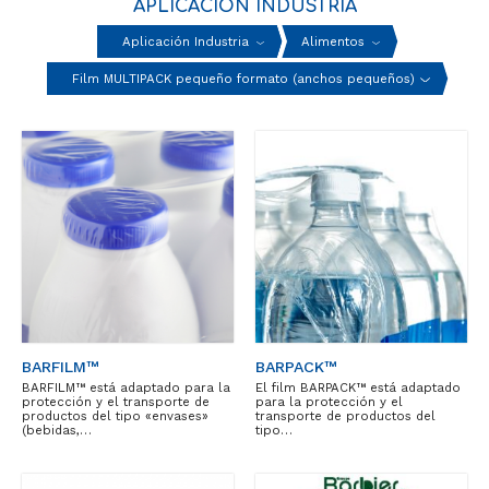
APLICACIÓN INDUSTRIA
Aplicación Industria
Alimentos
Film MULTIPACK pequeño formato (anchos pequeños)
BARFILM™
BARPACK™
BARFILM™ está adaptado para la
El film BARPACK™ está adaptado
protección y el transporte de
para la protección y el
productos del tipo «envases»
transporte de productos del
(bebidas,…
tipo…