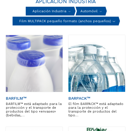
APLICACIÓN INDUSTRIA
Aplicación Industria
Automóvil
Film MULTIPACK pequeño formato (anchos pequeños)
BARFILM™
BARPACK™
BARFILM™ está adaptado para la
El film BARPACK™ está adaptado
protección y el transporte de
para la protección y el
productos del tipo «envases»
transporte de productos del
(bebidas,…
tipo…