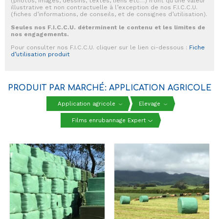
(photos, images, dessins, textes, liens etc…) n’ont qu’une valeur
illustrative et non contractuelle à l’exception de nos F.I.C.C.U.
(fiches d’informations, de conseils, et de consignes d’utilisation).
Seules nos F.I.C.C.U. déterminent le contenu et les limites de
nos engagements.
Pour consulter nos F.I.C.C.U. cliquer sur le lien ci-dessous :
Fiche
d’utilisation produit
PRODUIT PAR MARCHÉ: APPLICATION AGRICOLE
Application agricole
Elevage
Films enrubannage Expert