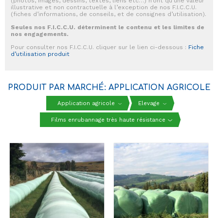
(photos, images, dessins, textes, liens etc…) n’ont qu’une valeur
illustrative et non contractuelle à l’exception de nos F.I.C.C.U.
(fiches d’informations, de conseils, et de consignes d’utilisation).
Seules nos F.I.C.C.U. déterminent le contenu et les limites de
nos engagements.
Pour consulter nos F.I.C.C.U. cliquer sur le lien ci-dessous :
Fiche
d’utilisation produit
PRODUIT PAR MARCHÉ: APPLICATION AGRICOLE
Application agricole
Elevage
Films enrubannage très haute résistance