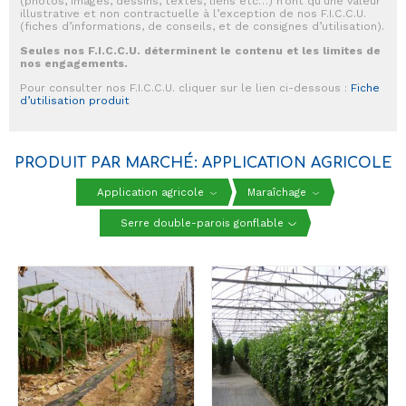
(photos, images, dessins, textes, liens etc…) n’ont qu’une valeur
illustrative et non contractuelle à l’exception de nos F.I.C.C.U.
(fiches d’informations, de conseils, et de consignes d’utilisation).
Seules nos F.I.C.C.U. déterminent le contenu et les limites de
nos engagements.
Pour consulter nos F.I.C.C.U. cliquer sur le lien ci-dessous :
Fiche
d’utilisation produit
PRODUIT PAR MARCHÉ: APPLICATION AGRICOLE
Application agricole
Maraîchage
Serre double-parois gonflable