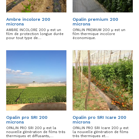
Ambre incolore 200
Opalin premium 200
microns
microns
AMBRE INCOLORE 200 μ est un
OPALIN PREMIUM 200 µ est un
film de protection longue durée
film thermique incolore
pour tout type de…
économique.
Opalin pro SRI 200
Opalin pro SRI Icare 200
microns
microns
OPALIN PRO SRI 200 μ est la
OPALIN PRO SRI Icare 200 µ est
nouvelle génération de films très
la nouvelle génération de films
thermiques et diffusants,…
très thermiques et…