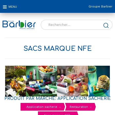
Groupe Barbier
Rechercher :
SACS MARQUE NFE
PRODUIT PAR MARCHÉ: APPLICATION SACHERIE
Application sacherie
Restauration